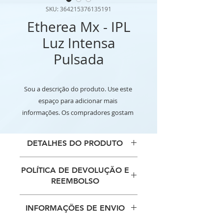
SKU: 364215376135191
Etherea Mx - IPL
Luz Intensa
Pulsada
Sou a descrição do produto. Use este 
espaço para adicionar mais 
informações. Os compradores gostam 
de saber o que estão adquirindo antes 
de comprar.
DETALHES DO PRODUTO
Use este espaço para adicionar
POLÍTICA DE DEVOLUÇÃO E
mais detalhes sobre seu produto,
REEMBOLSO
como tamanho, material, cuidados
especiais e instruções de limpeza.
Use este espaço para informar
Este também é um ótimo lugar
INFORMAÇÕES DE ENVIO
seus clientes sobre o que fazer
para escrever o que torna seu