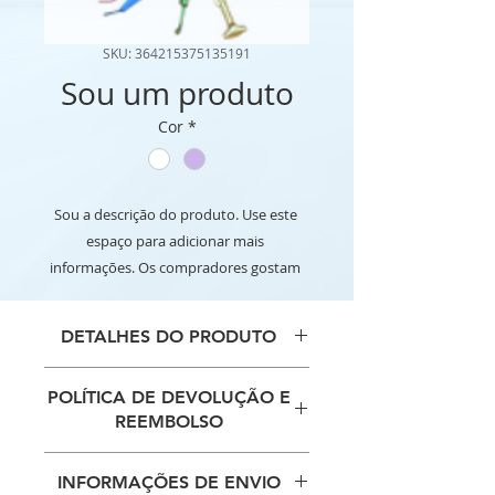
SKU: 364215375135191
Sou um produto
Cor
*
Sou a descrição do produto. Use este 
espaço para adicionar mais 
informações. Os compradores gostam 
de saber o que estão adquirindo antes 
de comprar.
DETALHES DO PRODUTO
Use este espaço para adicionar
POLÍTICA DE DEVOLUÇÃO E
mais detalhes sobre seu produto,
REEMBOLSO
como tamanho, material, cuidados
especiais e instruções de limpeza.
Use este espaço para informar
Este também é um ótimo lugar
INFORMAÇÕES DE ENVIO
seus clientes sobre o que fazer
para escrever o que torna seu